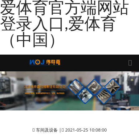
爱体育官方端网站
登录入口,爱体育
（中国）
车间及设备
|
2021-05-25 10:08:00