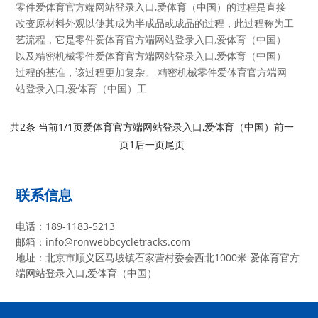
零件爱体育官方端网站登录入口,爱体育（中国）的过程是直接
改变原材料外观以使其成为半成品或成品的过程，此过程称为工
艺流程，它是零件爱体育官方端网站登录入口,爱体育（中国）
以及精密机械零件爱体育官方端网站登录入口,爱体育（中国）
过程的基准，该过程更加复杂。 精密机械零件爱体育官方端网
站登录入口,爱体育（中国）工
共2条 当前1/1页
爱体育官方端网站登录入口,爱体育（中国）
前一
页
1
后一页
尾页
联系信息
电话：189-1183-5213
邮箱：info@ronwebbcycletracks.com
地址：北京市顺义区马坡镇石家营村委会西北1000米 爱体育官方
端网站登录入口,爱体育（中国）