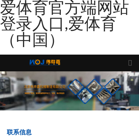
爱体育官方端网站
登录入口,爱体育
（中国）
联系信息