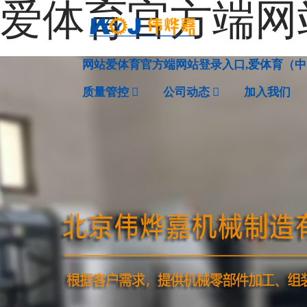
爱体育官方端网
网站爱体育官方端网站登录入口,爱体育（
质量管控
公司动态
加入我们