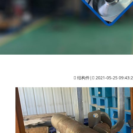
结构件
|
2021-05-25 09:43: